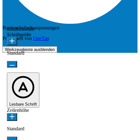
Barrierefreiheitsanpassungen
Inhaltsmodule
Schriftgröße
Präsentiert von
OneTap
Werkzeugleiste ausblenden
Standard
Lesbare Schrift
Zeilenhöhe
Standard