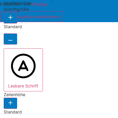
Inhaltsmodule
Präsentiert von
OneTap
Schriftgröße
Werkzeugleiste ausblenden
Standard
Lesbare Schrift
Zeilenhöhe
Standard